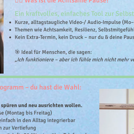
🧘‍♀️ Was ist die Achtsame Pause?
Ein kraftvolles, einfaches Tool zur Selbs
Kurze, alltagstaugliche Video-/ Audio-Impulse (Mo–
Themen wie Achtsamkeit, Resilienz, Selbstmitgefüh
Kein Extra-Termin, kein Druck – nur du & deine Pau
🎯 Ideal für Menschen, die sagen:
„Ich funktioniere – aber ich fühle mich nicht mehr 
rogramm – du hast die Wahl:
r spüren und neu ausrichten wollen.
e (Montag bis Freitag)
infach in den Alltag integrierbar
 zur Vertiefung