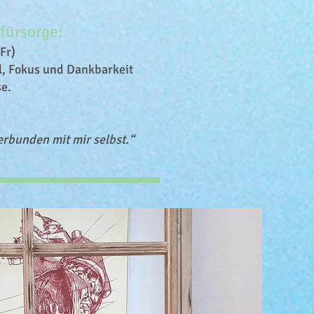
tfürsorge:
Fr)
l, Fokus und Dankbarkeit
se.
verbunden mit mir selbst.“