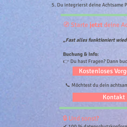
Du integrierst deine Achtsame 
🧭 Starte
jetzt
deine A
„Fast alles funktioniert wie
Buchung & Info:
👉 Du hast Fragen? Dann buch
Kostenloses Vor
📞 Möchtest du dein achtsam
Kontakt
🔒 Und sonst?
✔ 100 % datenschutzkonfor