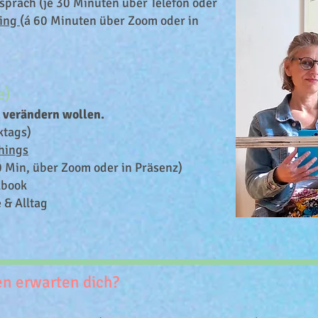
spräch (je 30 Minuten über Telefon oder
hing
(á 60 Minuten über Zoom oder in
e)
s verändern wollen.
ktags)
hings
60 Min, über Zoom oder in Präsenz)
kbook
 & Alltag
n erwarten dich?