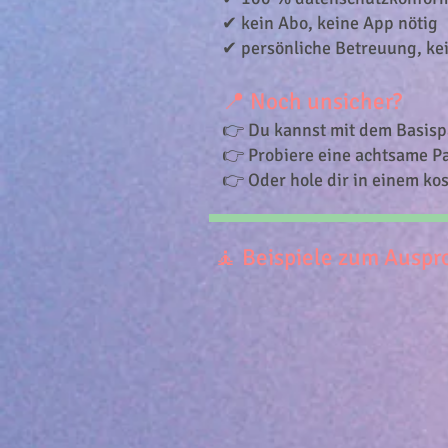
✔ kein Abo, keine App nötig
✔ persönliche Betreuung, ke
📍 Noch unsicher?
👉 Du kannst mit dem Basisp
👉 Probiere eine achtsame P
👉 Oder hole dir in einem ko
🧘 Beispiele zum Auspr