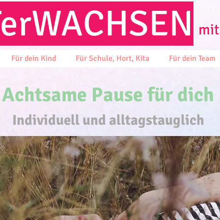
T
erWACHSEN
mit
Für dein Kind
Für Schule, Hort, Kita
Für dein Team
Achtsame Pause für dich
Individuell und alltagstauglich