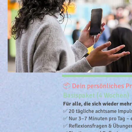
📦 Dein persönliches P
Basispaket (4 Wochen)
Für alle, die sich wieder meh
✅ 20 tägliche achtsame Impuls
✅ Nur 3–7 Minuten pro Tag – e
✅ Reflexionsfragen & Übungen