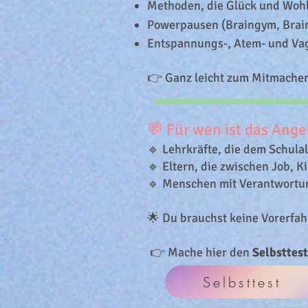
Methoden, die Glück und Wohlb
Powerpausen (Braingym, Brain
Entspannungs-, Atem- und Vag
👉 Ganz leicht zum Mitmache
💬 Für wen ist das Ange
🔹 Lehrkräfte, die dem Schula
🔹 Eltern, die zwischen Job, K
🔹 Menschen mit Verantwortun
🌟 Du brauchst keine Vorerfahr
👉 Mache hier den
Selbsttes
Selbsttest