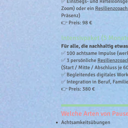
✅ Einstiegs- und Reflexionsge
Zoom) oder ein
Resilienzcoac
Präsenz)
👉 Preis: 98 €
Intensivpaket (5 Monat
Für alle, die nachhaltig etwa
✅ 100 achtsame Impulse (wer
✅ 3 persönliche
Resilienzcoac
(Start / Mitte / Abschluss je 
✅ Begleitendes digitales Wor
✅ Integration in Beruf, Familie
👉 Preis: 380 €
Welche Arten von Pause
Achtsamkeitsübungen