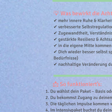
💡 Was bewirkt die Ac
✔ mehr innere Ruhe & Klarhei
✔ verbesserte Selbstregulatio
✔ Zugewandtheit, Verständnis
✔ gestärkte Resilienz & Achts
✔ in die eigene Mitte kommen 
✔ Dich wieder besser selbst 
Bedürfnisse)
✔ nachhaltige Veränderung d
📩 So funktioniert’s:
Du wählst dein Paket – Basis od
Du bekommst Zugang zu deinem
Die täglichen Impulse kommen we
Im Intensivpaket buchst du deine