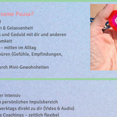
htsame Pause?
t
n & Gelassenheit
 und Geduld mit dir und anderen
amkeit
– mitten im Alltag
spüren (Gefühle, Empfindungen,
urch Mini-Gewohnheiten
er Intensiv
 persönlichen Impulsbereich
rktags direkt zu dir (Video & Audio)
 Coachings – zeitlich flexibel