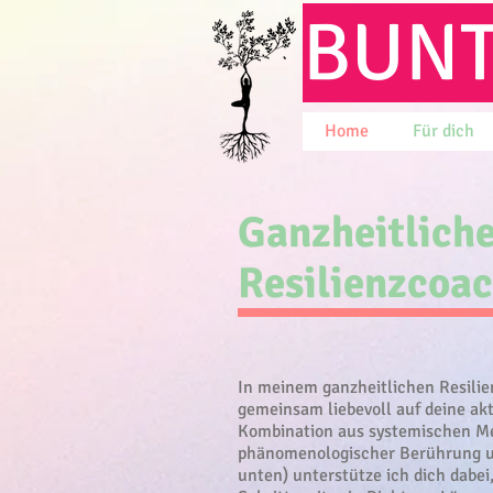
BUN
Home
Für dich
Ganzheitlich
Resilienzcoa
In meinem ganzheitlichen Resili
gemeinsam liebevoll auf deine ak
Kombination aus systemischen Me
phänomenologischer Berührung un
unten) unterstütze ich dich dabei