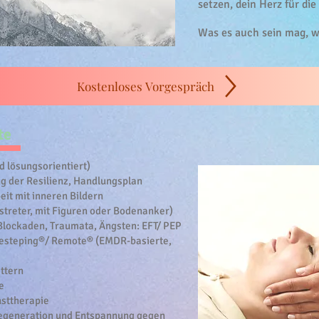
setzen, dein H
erz für die
Was es auch sein mag, w
Kostenloses Vorgespräch
te
 lösungsorientiert)
ng der Resilienz, Handlungsplan
it mit inneren Bildern
rstreter, mit Figuren oder Bodenanker)
lockaden, Traumata, Ängsten: EFT/ PEP
Resteping®/ Remote® (EMDR-basierte,
ttern
e
nsttherapie
Regeneration und Entspannung gegen