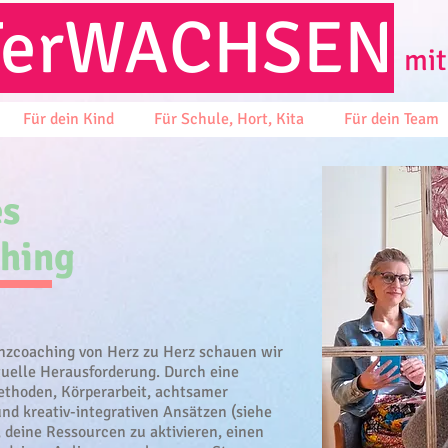
T
erWACHSEN
mit
Für dein Kind
Für Schule, Hort, Kita
Für dein Team
es
ching
enzcoaching von Herz zu Herz schauen wir
tuelle Herausforderung. Durch eine
thoden, Körperarbeit, achtsamer
d kreativ-integrativen Ansätzen (siehe
, deine Ressourcen zu aktivieren, einen