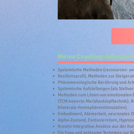
Meine Coaching-Schatzkis
Systemische Methoden (ressourcen- und
Resilienzprofil, Methoden zur Steigeru
Phänomenologische Berührung und Arbe
Systemische Aufstellungen (als Stellve
Methoden zum Lösen von emotionalen B
(TCM basierte Meridianklopftechnik), 
bilaterale Hemisphärenstimulation)
Embodiment, Atemarbeit, neuronales Zi
Alpha-Zustand, Fantasiereisen, Hypnos
Kreativ-integrative Ansätze aus der Ku
Yin Yoga und achtsame Techniken zur 