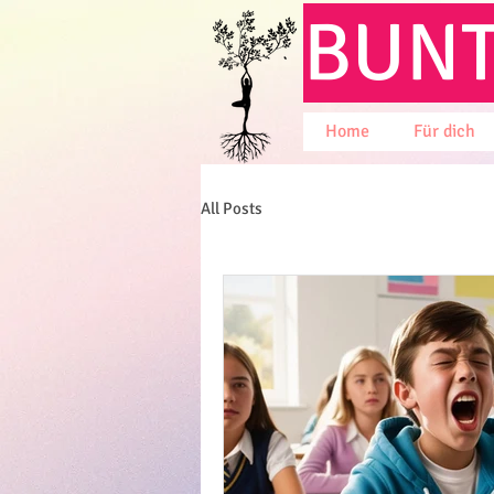
BUN
Home
Für dich
All Posts