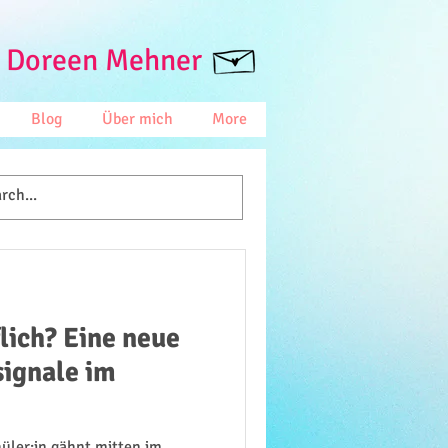
 Doreen Mehner
Blog
Über mich
More
lich? Eine neue
signale im
üler:in gähnt mitten im