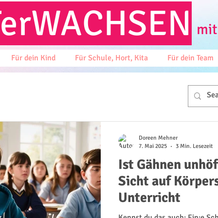
T
erWACHSEN
mit
Für dein Kind
Für Schule, Hort, Kita
Für dein Team
Doreen Mehner
7. Mai 2025
3 Min. Lesezeit
Ist Gähnen unhöf
Sicht auf Körper
Unterricht
Kennst du das auch: Ein:e Sch