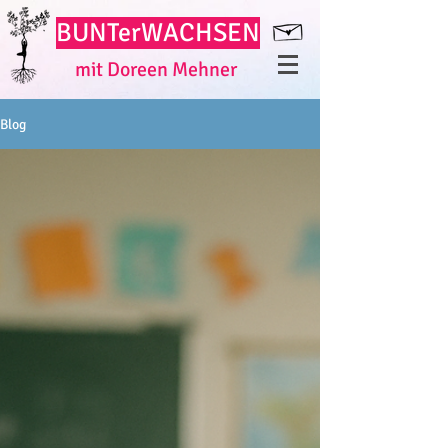
BUNT
erWACHSEN
mit Doreen Mehner
Blog