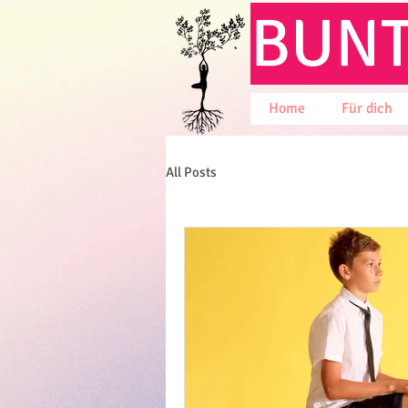
BUN
Home
Für dich
All Posts