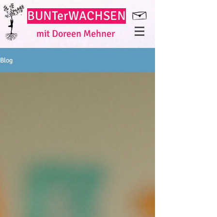
BUNT
erWACHSEN
mit Doreen Mehner
Blog