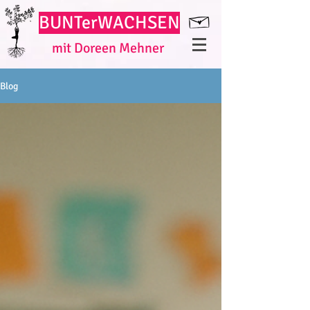
BUNT
erWACHSEN
mit Doreen Mehner
Blog